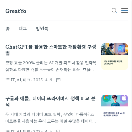
GreatYo
홈
태그
방명록
ChatGPT를 활용한 스마트한 개발환경 구성
법
코딩 효율 200% 올리는 AI 개발 파트너 활용 전략복
잡하고 다양한 개발 도구들이 존재하는 요즘, 효율적
인 개발환경을 구성하는 것은 단순한 편의가 아닌 생
IT,AI,테크
· 2025. 4. 6.
format_list_bulleted
textsms
산성과 직결되는 핵심 요소입니다. 이 가운데
ChatGPT는 AI 기반의 코드 어시스턴트로서 빠르
게 주목받고 있습니다. 반복되는 코드 작성, 디버깅,
구글과 애플, 데이터 프라이버시 정책 비교 분
문서 정리까지 이제는 단순 작업이 아닌 AI와의 협업
석
을 통해 훨씬 빠르게 해결할 수 있습니다. 실제로 많은
두 거대 기업의 데이터 보호 철학, 무엇이 다를까?스
개발자들이 ChatGPT를 도입하며 개발 속도와 집중
마트폰을 사용하는 우리 모두는 매일 수많은 데이터를
도, 업무 정확도를 동시에 향상시키고 있습니다. 이번
생성하고 있습니다. 그 데이터가 어떻게 수집되고, 어
글에서는 ChatGPT를 활용해 스마트하게 개발환경
IT,AI,테크
· 2025. 4. 5.
format_list_bulleted
textsms