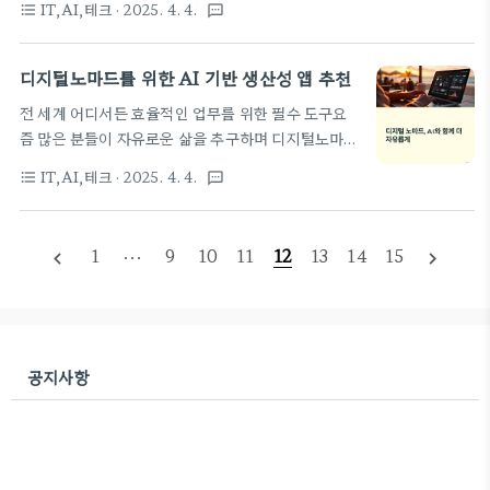
장 흐름과 전문가 의견을 토대로 분석해보겠습니다.
IT,AI,테크
· 2025. 4. 4.
format_list_bulleted
textsms
개발 지식이 없더라도 누구나 쉽게 디지털 서비스를
지금 배우고 있는 기술이 3년 뒤에도 유효할지, 또는
구축할 수 있게 되었고, 여기에 생성형 AI가 더해지면
이미 버려야 할 도구는 아닌지 점검하는 시간이 되기
서 그 가능성은 무궁무진하게 확장되고 있습니다. 단
디지털노마드를 위한 AI 기반 생산성 앱 추천
를 바랍니다. 변화에 민감하게 반응하고, 시대 흐름을
순한 데이터 처리나 반복 작업뿐만 아니라, 콘텐츠 제
읽을 줄 아는 사람만이 미래에도 살아남..
전 세계 어디서든 효율적인 업무를 위한 필수 도구요
작, 마케팅, 고객 응대까지 인간의 개입 없이도 일정
즘 많은 분들이 자유로운 삶을 추구하며 디지털노마드
수준의 완성도를 보여주는 시스템이 현실로 다가오고
라는 새로운 라이프스타일을 선택하고 있습니다. 인
있습니다. 이 글에서는 생성형 AI와 노코드 도구가 만
IT,AI,테크
· 2025. 4. 4.
format_list_bulleted
textsms
터넷만 있으면 세계 어디에서나 일할 수 있는 환경이
났을 때 어떤 시너지가 발생하는지, 그리고 이를 통해
열리면서, 효율적인 업무 방식과 함께 시간 관리가 무
누구나 아이디어를 실현하는 시대가 어떻게 열리고 있
엇보다 중요해졌습니다. 특히, 한정된 자원을 가지고
는지 자세히 소개해드리겠습니다.생성형 AI텍스트,
1
···
9
10
11
12
13
14
15
navigate_before
navigate_next
여행하며 일하는 디지털노마드에게는 생산성을 극대
이미지, 코드 등 다양한 콘텐츠를 생성..
화해주는 도구가 큰 도움이 됩니다. 그 중에서도 AI
기반의 앱들은 반복적인 작업을 줄이고 창의적인 업무
에 더 많은 시간을 쓸 수 있도록 도와주고 있습니다.
이번 글에서는 실제로 디지털노마드들이 많이 사용하
공지사항
는 AI 생산성 앱들을 중심으로 추천드리며, 어떤 상황
에 유용한지 구체적으로 소개해드리겠습니다. 이 글
을 통해 더 스마트하게 일하고, 더 자유롭게 삶을 누
리..