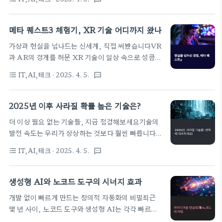
디에 저장되며, 어떻게 활용되는지는 우리의 사생활
을 구성하는 방법과 실전 활용 팁, 주의할 점까지 단계
과 직결되는 중요한 문제입니다. 이 가운데 IT 업계를
별로 정리해보았습니다. 개발자로서 한 단계 더 성장
이끄는 대표 기업인 구글과 애플은 각기 다른 철학과
메타 퀘스트3 체험기, XR 기술 어디까지 왔나
하고 싶은 분들에게 효율과 혁신을 동시에..
정책을 바탕으로 데이터 프라이버시 정책을 구축해왔
가상과 현실을 넘나드는 신세계, 직접 써봤습니다VR
습니다. 구글은 데이터 활용 중심, 애플은 사용자 보호
과 AR의 경계를 허문 XR 기술이 일상 속으로 성큼
중심이라는 큰 흐름 속에서 사용자 신뢰를 얻기 위한
다가왔습니다. 그 중심에는 메타의 최신 기기인 퀘스
다양한 전략을 펼치고 있습니다. 이번 글에서는 두 기
IT,AI,테크
· 2025. 4. 5.
format_list_bulleted
textsms
트3가 있습니다. 이번 체험기를 통해 실제 사용감과
업이 어떻게 데이터를 수집하고, 어떤 방식으로 사용
함께 XR 기술이 현재 어떤 수준까지 발전했는지 확인
자 프라이버시를 보호하는지, 실제 정책 조항과 기능
해볼 수 있었습니다. 단순한 가상 체험이 아닌, 현실과
2025년 이후 사라질 확률 높은 기술은?
들을 비교 분석하며 사용자로서 어떤 점을 고려해야
유기적으로 연결된 몰입형 경험은 감탄을 자아낼 정도
할지를 명확히 짚어드리겠습니다. 데이터가 곧..
더 이상 필요 없는 기술들, 지금 점검해보세요기술의
였습니다. 특히 교육, 게임, 콘텐츠 제작 등 다양한 분
발전 속도는 우리가 상상하는 것보다 훨씬 빠릅니다.
야에서 실용 가능성이 점차 현실화되고 있다는 점에서
몇 년 전만 해도 필수라고 여겨졌던 기술들이 이제는
앞으로 XR이 가져올 변화는 상당할 것으로 기대됩니
IT,AI,테크
· 2025. 4. 5.
format_list_bulleted
textsms
구시대 유물로 취급되고 있습니다. 이는 단지 기업 차
다. 본문에서는 퀘스트3의 기능별 특징, 실제 활용 후
원의 문제가 아니라, 개인의 생존과도 직결되는 문제
기, 그리고 XR 기술이 어느 수준까지 도달했는지를
입니다. 우리는 어떤 기술이 사라질 것인지 정확히 예
생성형 AI와 노코드 도구의 시너지 효과
직접적인 체험을 바탕으로 상세히 정리해보았습니다.
측하고 그에 맞는 대비를 해야만 합니다. 이번 글에서
기술의 진화를 직접 느끼고 싶은 분들..
개발 없이 빠르게 만드는 창의적 자동화의 비밀최근
는 2025년 이후 사라질 가능성이 높은 기술들을 구체
몇 년 사이, 노코드 도구와 생성형 AI는 각각 빠르게
적으로 정리해보며, 왜 그런 예측이 나오는지 실제 시
성장하며 기술 시장에 큰 변화를 가져왔습니다. 특히