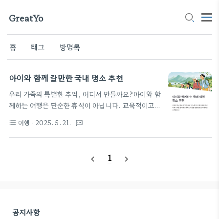
GreatYo
홈
태그
방명록
아이와 함께 갈만한 국내 명소 추천
우리 가족의 특별한 추억, 어디서 만들까요?아이와 함
께하는 여행은 단순한 휴식이 아닙니다. 교육적이고
도 즐거운 경험을 동시에 줄 수 있는 소중한 시간입니
여행
· 2025. 5. 21.
format_list_bulleted
textsms
다. 그렇기에 장소를 선택할 때도 안전성, 체험성, 흥
미도를 고려한 세심한 계획이 필요하죠. 국내에는 멀
리 가지 않아도 아이가 좋아할 만한 체험형 명소, 자연
1
navigate_before
navigate_next
과학 공간, 역사탐방지 등이 다양하게 마련되어 있습
니다. 다양한 연령대를 아우르며, 부모와 아이 모두 만
족할 수 있는 공간을 찾는 것이 중요합니다. 오늘은 그
런 고민을 덜어드리고자 아이와 함께 갈만한 국내 추
천 명소를 직접 경험한 후기와 함께 소개드리겠습니
공지사항
다. 어디로 갈지 망설이셨다면 이 글이 훌륭한 여행 안