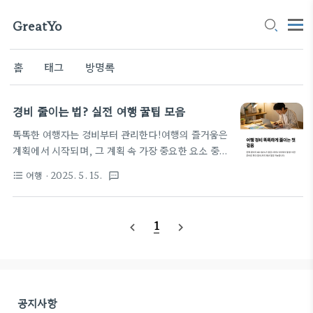
GreatYo
홈
태그
방명록
경비 줄이는 법? 실전 여행 꿀팁 모음
똑똑한 여행자는 경비부터 관리한다!여행의 즐거움은
계획에서 시작되며, 그 계획 속 가장 중요한 요소 중
하나가 바로 예산 관리입니다. 한정된 비용으로도 알
여행
· 2025. 5. 15.
format_list_bulleted
textsms
차고 만족스러운 여행을 즐기기 위해서는 철저한 준비
와 정보 수집이 필요합니다. 특히 최근에는 물가 상승
으로 인해 여행지에서의 지출이 부담이 되기 쉬운 만
1
navigate_before
navigate_next
큼, 사전 대비는 필수입니다. 오늘은 경비를 줄이면서
도 퀄리티는 높일 수 있는 실전 여행 팁을 정리해 드립
니다. 항공권 예약 타이밍부터 숙소 선택, 식비 아끼는
법, 교통비 절약 요령까지. 실제 여행자들의 노하우를
바탕으로 누구나 실천 가능한 정보만 담았습니다. 이
공지사항
글을 통해 여러분의 여행이 더욱 합리적이고 즐거운