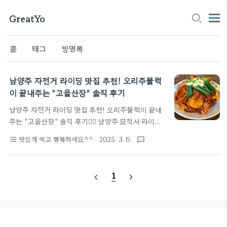
GreatYo
홈
태그
방명록
남양주 자전거 라이딩 맛집 추천! 오리주물럭
이 끝내주는 "고을산장" 솔직 후기
남양주 자전거 라이딩 맛집 추천! 오리주물럭이 끝내
주는 "고을산장" 솔직 후기🚵‍♂️ 남양주 묘적사 라이딩
후 단백질 보충이 필요하다면? 불향 가득한 오리주물
맛있게 먹고 행복하세요^^
· 2025. 3. 6.
format_list_bulleted
textsms
럭이 기다리는 "고을산장"을 추천합니다! 🦆🔥안녕
하세요! 자전거 라이딩과 맛집 탐방을 사랑하는 여러
분께 남양주 자전거 라이딩 맛집을 소개해드립니다.
1
navigate_before
navigate_next
"고을산장"은 묘적사 업힐 라이딩 후 방문하면 불향
가득한 오리주물럭과 함께 몸보신할 수 있는 최고의
장소인데요. 오늘은 직접 방문해서 맛본 솔직 후기를
들려드릴게요. 😊📌 목차고을산장 위치 & 영업시간
남양주 라이딩 후 추천 메뉴 – 오리주물럭 솔직 후기