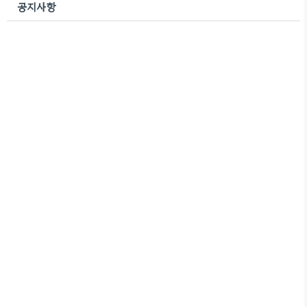
공지사항
– 불향 가득 오리주물럭, 직접 먹어봤어요! 방문 꿀팁
& 라이딩 코스 정보 자주 묻는 질문 (FAQ)고을산장
위치 & 영업시간📍 주소: ..