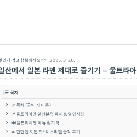
맛있게 먹고 행복하세요^^
· 2025. 3. 20.
일산에서 일본 라멘 제대로 즐기기 – 울트라아
목차
📌 목차 (클릭 시 이동)
📍 울트라아멘 일산본점 위치 & 영업시간
🍽 울트라아멘 메뉴 & 가격
🔥 탄탄멘 & 돈코츠미소라멘 솔직 후기