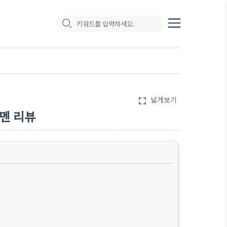
넓게보기
fullscreen
멘 리뷰