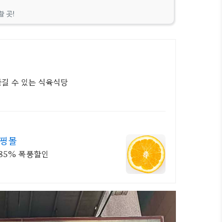
할 곳!
길 수 있는 식육식당
쇼핑몰
85% 폭풍할인